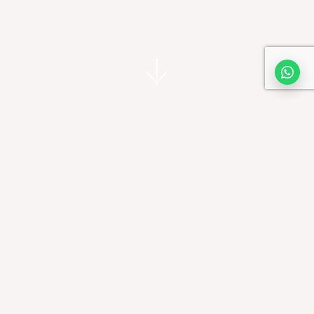
IZKLJUČNO ZA LASTNIKE REZIDENC
IZPOPOLNJEN
JADRANSKI
ŽIVLJENJSKI STIL